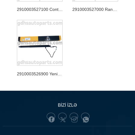
2910003527100 Continental Tailgate Strut, Jaguar XJ, Jaguar F-tempi Oe No. T4A49350
2910003527000 Range Rover Vetar Oe No üçün Kontinental Tailgate Strut. LR178875
2910003526900 Yeni Range Rover Evoque Oe No üçün Continental Tailgate Strut. LR172984
BİZİ İZLƏ