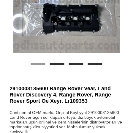
2910003135600 Range Rover Vear, Land
Rover Discovery 4, Range Rover, Range
Rover Sport Oe Xeyr. Lr109353
Continental OEM marka Orijinal Keyfiyyət 2910003135600
Land Rover üçün sol klapan örtüyü. Biz böyük avtomobil
markaları üçün orijinal və oem hissələrinin distribyutorları və
topdansatış xüsusiyyətləri var. Məhsulumuz yüksək
keyfiyyətli......