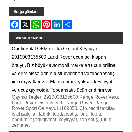
Sorğu göndərin
Facebook
X
WhatsApp
Pinterest
LinkedIn
Share
Məhsul təsviri
Continental OEM marka Orijinal Keyfiyyət
2910003135600 Land Rover üçün sol klapan
örtüyü. Biz böyük avtomobil markaları üçün orijinal
və oem hissələrinin distribyutorları və topdansatış
xüsusiyyətləri var. Məhsulumuz yüksək keyfiyyətli
və ucuz qiymətdir. Topdansatış üçün endirim var.
Qaynar Teqlər: 2910003135600 Range Rover Vear,
Land Rover Discovery 4, Range Rover, Range
Rover Sport Oe Xeyr. Lr109353, Çin, təchizatçılar,
istehsalçılar, fabrik, topdansatış, fond, toplu,
endirim, aşağı qiymət, keyfiyyət, son satış, 1 illik
zəmanət