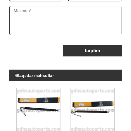
təqdim
Əlaqədar məhsullar