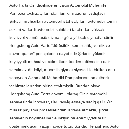
Auto Parts Çin daxilində ən yaxşı Avtomobil Mühərriki
Pompası təchizatçılarından biri kimi özünü təsdiqlədi.
Şirkətin məhsulları avtomobil istehsalçıları, avtomobil təmiri
sexləri və fərdi avtomobil sahibləri tərəfindən yüksək
keyfiyyət və münasib qiymətə görə yüksək qiymətləndirilir.
Hengsheng Auto Parts "dürüstlük, səmərəlilik, yenilik və
qazan-qazan" prinsiplərinə riayət edir.
Şirkətin yüksək
keyfiyyətli məhsul və xidmətlərin təqdim edilməsinə dair
sarsılmaz öhdəliyi, münasib qiymət siyasəti ilə birlikdə onu
sənayedə Avtomobil Mühərriki Pompalarının ən etibarlı
təchizatçılarından birinə çevirmişdir. Bundan əlavə,
Hengsheng Auto Parts davamlı olaraq Çinin avtomobil
sənayesində innovasiyaları təşviq etməyə sadiq qalır. Ən
müasir paylama proseslərindən istifadə etməklə, şirkət
sənayenin böyüməsinə və inkişafına əhəmiyyətli təsir
göstərmək üçün yaxşı mövqe tutur. Sonda, Hengsheng Auto