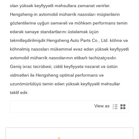
olan yüksək keyfiyyətli məhsullara zəmanət verirlər.
Hengsheng-in avtomobil mühərrik nasosları müştərilərin
gözləntilərinə uyğun səmərəli və möhkəm performans təmin
edərək sənaye standartlarını üstələmək üçün
təkmilləşdirilmişdir.
Hengsheng Auto Parts Co., Ltd. köhnə və
köhnəlmiş nasosları mükəmməl əvəz edən yüksək keyfiyyətli
avtomobil mühərrik nasoslarının etibarlı təchizatçısıdır.
Geniş ixrac təcrübəsi, ciddi keyfiyyətə nəzarət və üstün
xidmətləri ilə Hengsheng optimal performans və
uzunömürlülüyü təmin edən yüksək keyfiyyətli məhsullar
təklif edir.
View as