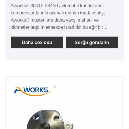
Aworks® 88310-28450 avtomobil kondisioner
kompressor fabriki qiyməti onlayn topdansatış,
Aworks® müştərilərə daha yaxşı məhsul və
xidmətlər təqdim etməkdə israrlıdır, bu ağır bir
məsuliyyətdir, həm də səmimi bir öhdəlikdir, biz
kifayət qədər diqqətli, kifayət qədər peşəkarıq,
Daha çox oxu
Sorğu göndərin
etimadı qazanmağa ümid edirik daha çox müştəri!