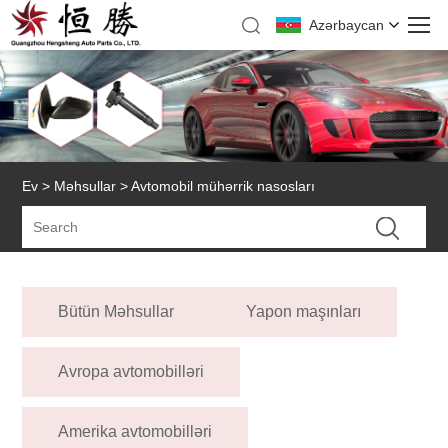
Azərbaycan
Ev
>
Məhsullar
> Avtomobil mühərrik nasosları
Bütün Məhsullar
Yapon maşınları
Avropa avtomobilləri
Amerika avtomobilləri