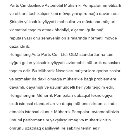
Parts Çin daxilində Avtomobil Mühərriki Pompalarının etibarlı
və etibarlı təchizatçısı kimi mövqeyini qorumağa davam edir.
Şirkətin yüksək keyfiyyətli məhsullar və müstəsna müştəri
xidmətləri təqdim etmək öhdəliyi, əlçatanlığı ilə bağlı
reputasiyası onu sənayenin ön sıralarında hörmətli mövqe
qazandırıb.
Hengsheng Auto Parts Co., Ltd. OEM standartlarına tam
uyğun gələn yüksək keyfiyyətli avtomobil mühərrik nasosları
təqdim edir. Bu Mühərrik Nasosları müştərilərə qəribə səslər
və sızmalar da daxil olmaqla mühərriklə bağlı problemlərə
davamlı, dayanıqlı və uzunmüddətli həll yolu təqdim edir.
Hengsheng-in Mühərrik Pompaları qabaqcıl texnologiya,
ciddi istehsal standartları və dəqiq mühəndislikdən istifadə
etməklə istehsal olunur. Mühərrik Pompaları avtomobilinizin
ümumi performansını yaxşılaşdırmaq və mühərrikinizin
ömrünü uzatmaq qabiliyyəti ilə sabitliyi təmin edir,