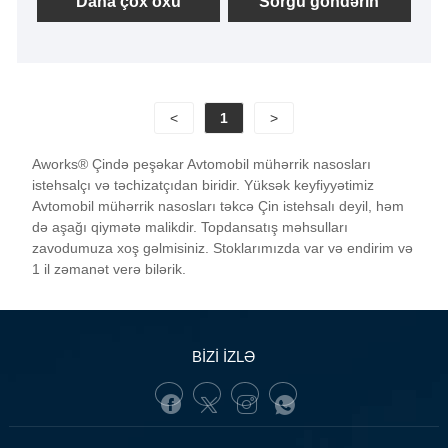
Daha çox oxu
Sorğu göndərin
<
1
>
Aworks® Çində peşəkar Avtomobil mühərrik nasosları
istehsalçı və təchizatçıdan biridir. Yüksək keyfiyyətimiz
Avtomobil mühərrik nasosları təkcə Çin istehsalı deyil, həm
də aşağı qiymətə malikdir. Topdansatış məhsulları
zavodumuza xoş gəlmisiniz. Stoklarımızda var və endirim və
1 il zəmanət verə bilərik.
BİZİ İZLƏ