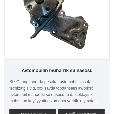
Avtomobilin mühərrik su nasosu
Biz Guangzhou-da peşəkar avtomobil hissələri
təchizatçısıyıq, çox sayda topdansatış aworks®
avtomobil mühərriki su nasosunu dəstəkləyirik,
məhsulun keyfiyyətinə zəmanət veririk, qiymətə
üstünlük verilir, çatdırılma müddəti sürətlidir, sizinlə
əməkdaşlığı gözləyirik!