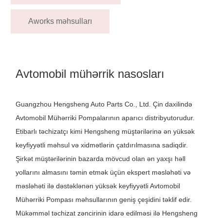
Aworks məhsulları
Avtomobil mühərrik nasosları
Guangzhou Hengsheng Auto Parts Co., Ltd. Çin daxilində
Avtomobil Mühərriki Pompalarının aparıcı distribyutorudur.
Etibarlı təchizatçı kimi Hengsheng müştərilərinə ən yüksək
keyfiyyətli məhsul və xidmətlərin çatdırılmasına sadiqdir.
Şirkət müştərilərinin bazarda mövcud olan ən yaxşı həll
yollarını almasını təmin etmək üçün ekspert məsləhəti və
məsləhəti ilə dəstəklənən yüksək keyfiyyətli Avtomobil
Mühərriki Pompası məhsullarının geniş çeşidini təklif edir.
Mükəmməl təchizat zəncirinin idarə edilməsi ilə Hengsheng