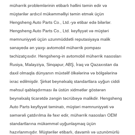
mühərrik problemlərinin etibarlı həllini təmin edir və
müştərilər ardıcıl mükəmməlliyi təmin etmək üçün
Hengsheng Auto Parts Co., Ltd.-yə etibar edə bilərlər.
Hengsheng Auto Parts Co., Ltd. keyfiyyət və müştəri
məmnuniyyəti üçün uzunmüddətli reputasiyaya malik
sənayedə ən yaxşı avtomobil mühərrik pompası
təchizatçısıdır. Hengsheng-in avtomobil mühərrik nasosları
Rusiya, Malayziya, Sinqapur, ABŞ, İraq və Qazaxıstan da
daxil olmaqla dünyanın müxtəlif ölkələrinə və bölgələrinə
ixrac edilmişdir. Şirkət beynəlxalq standartlara uyğun ciddi
məhsul qablaşdırması ilə üstün xidmətlər göstərən
beynəlxalq ticarətdə zəngin təcrübəyə malikdir. Hengsheng
Auto Parts keyfiyyət təminatı, müştəri məmnuniyyəti və
səmərəli çatdırılma ilə fəxr edir, mühərrik nasosları OEM
standartlarına mükəmməl uyğunlaşmaq üçün
hazırlanmışdır. Müştərilər etibarlı, davamlı və uzunömürlü