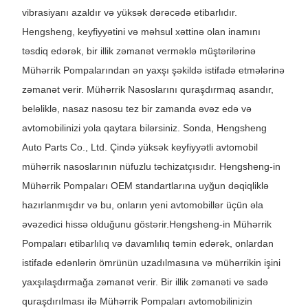
vibrasiyanı azaldır və yüksək dərəcədə etibarlıdır.
Hengsheng, keyfiyyətini və məhsul xəttinə olan inamını
təsdiq edərək, bir illik zəmanət verməklə müştərilərinə
Mühərrik Pompalarından ən yaxşı şəkildə istifadə etmələrinə
zəmanət verir. Mühərrik Nasoslarını quraşdırmaq asandır,
beləliklə, nasaz nasosu tez bir zamanda əvəz edə və
avtomobilinizi yola qaytara bilərsiniz. Sonda, Hengsheng
Auto Parts Co., Ltd. Çində yüksək keyfiyyətli avtomobil
mühərrik nasoslarının nüfuzlu təchizatçısıdır. Hengsheng-in
Mühərrik Pompaları OEM standartlarına uyğun dəqiqliklə
hazırlanmışdır və bu, onların yeni avtomobillər üçün əla
əvəzedici hissə olduğunu göstərir.
Hengsheng-in Mühərrik
Pompaları etibarlılıq və davamlılıq təmin edərək, onlardan
istifadə edənlərin ömrünün uzadılmasına və mühərrikin işini
yaxşılaşdırmağa zəmanət verir. Bir illik zəmanəti və sadə
quraşdırılması ilə Mühərrik Pompaları avtomobilinizin